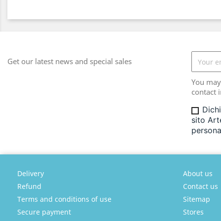
Get our latest news and special sales
You may 
contact i
Dichi
sito Art
personal
Delivery
About us
Refund
Contact us
Terms and conditions of use
Sitemap
Secure payment
Stores