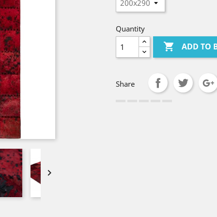
Quantity

ADD TO 
Share
