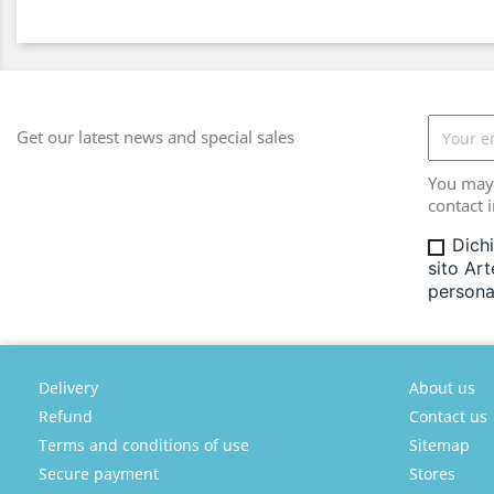
Get our latest news and special sales
You may 
contact i
Dichi
sito Art
personal
Delivery
About us
Refund
Contact us
Terms and conditions of use
Sitemap
Secure payment
Stores