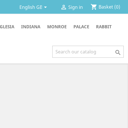
shopping_cart


Basket
(0)
English GB
Sign in
IGLESIA
INDIANA
MONROE
PALACE
RABBIT
