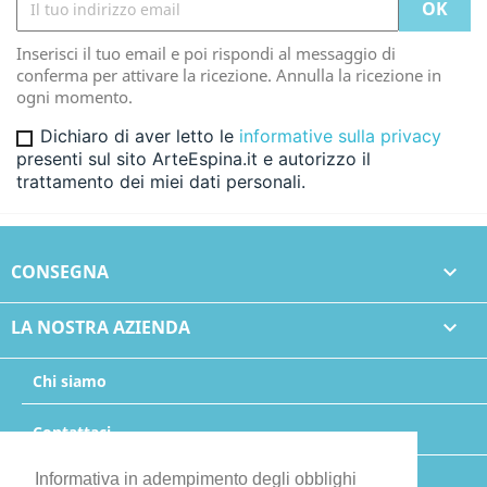
Inserisci il tuo email e poi rispondi al messaggio di
conferma per attivare la ricezione. Annulla la ricezione in
ogni momento.
Dichiaro di aver letto le
informative sulla privacy
presenti sul sito ArteEspina.it e autorizzo il
trattamento dei miei dati personali.
CONSEGNA

LA NOSTRA AZIENDA

Chi siamo
Contattaci
Informativa in adempimento degli obblighi
Mappa del sito